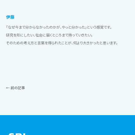
伊藤
「なぜ今まで分からなかったのかが、やっと分かった」という感覚です。
研究を形にしたい、社会に届くところまで持っていきたい。
そのための考え方と言葉を得られたことが、何より大きかったと思います。
投
← 前の記事
稿
ナ
ビ
ゲ
ー